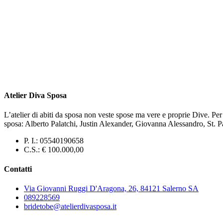
Atelier Diva Sposa
L’atelier di abiti da sposa non veste spose ma vere e proprie Dive. Per
sposa: Alberto Palatchi, Justin Alexander, Giovanna Alessandro, St. 
P. I.: 05540190658
C.S.: € 100.000,00
Contatti
Via Giovanni Ruggi D'Aragona, 26, 84121 Salerno SA
089228569
bridetobe@atelierdivasposa.it