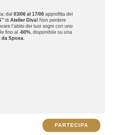
a: dal
03/06 al 17/06
approfitta dei
S”
di
Atelier Diva!
Non perdere
rovare l’abito dei tuoi sogni con uno
e fino al
-60%
, disponibile su una
i da Sposa.
PARTECIPA